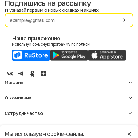
Подпишись на рассылку
И узнавай первым о новых скидках и акциях.
Имя
Фамилия
Наше приложение
Используй бонусную программу по полной!
E-mail
Пол
Мужской
Женский
Магазин
Согласие на получение чеков по электронной почте
Женское
О компании
Мужское
Аксессуары
О нас
Детское
Сотрудничество
Отзывы
Блог
Оптовикам
Вакансии
Помощь
Москва
Арендодателям
Магазины
Мы используем cookie-файлы.
Реклама