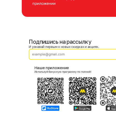
Подпишись на рассылку
Имя
Фамилия
И узнавай первым о новых скидках и акциях.
E-mail
Наше приложение
Используй бонусную программу по полной!
Пол
Мужской
Женский
Согласие на получение чеков по электронной почте