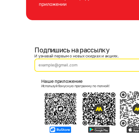
Подпишись на рассылку
Имя
Фамилия
И узнавай первым о новых скидках и акциях.
E-mail
Наше приложение
Используй бонусную программу по полной!
Пол
Мужской
Женский
Согласие на получение чеков по электронной почте