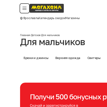
Условия пользования
Политика конфиденциальности
Смотреть все даты
©️ Мегахенд 2026. Все права защищены.
Ярославль
Календарь скидок
Магазины
Москва
Главная
-
Детское
-
Для мальчиков
Для мальчиков
Брюки и джинсы
Верхняя одежда
Свитеры