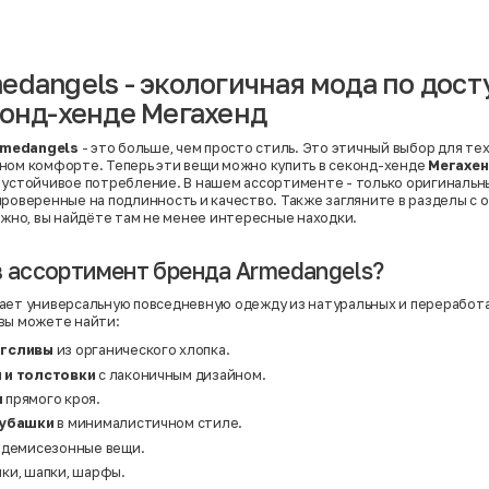
Вискоза | Нейлон
Вискоза | Полиэстер
й
Вискоза | Полиэстер | Хлопок
Вискоза | Эластан
edangels - экологичная мода по дос
Искусственная замша
ный
Кашемир
конд-хенде Мегахенд
Кашемир | Нейлон
й
Кашемир | Хлопок
Кашемир | Шерсть
rmedangels
- это больше, чем просто стиль. Это этичный выбор для тех
Лён
ном комфорте. Теперь эти вещи можно купить в секонд-хенде
Мегахе
й
Модал
 устойчивое потребление. В нашем ассортименте - только оригинальн
Натуральная замша
проверенные на подлинность и качество. Также загляните в разделы с
Натуральная кожа
жно, вы найдёте там не менее интересные находки.
Нейлон
Полиэстер
Полиэстер | Спандекс
в ассортимент бренда Armedangels?
Полиэстер | Хлопок
Полиэстер | Экокожа
ает универсальную повседневную одежду из натуральных и переработа
Полиэстер | Эластан
вы можете найти:
Сатин
Твид
нгсливы
из органического хлопка.
Хлопок
 и толстовки
с лаконичным дизайном.
Хлопок | Эластан
Шёлк
и
прямого кроя.
Шёлк | Шерсть
рубашки
в минималистичном стиле.
Шерсть
Экокожа
демисезонные вещи.
Эластан
мки, шапки, шарфы.