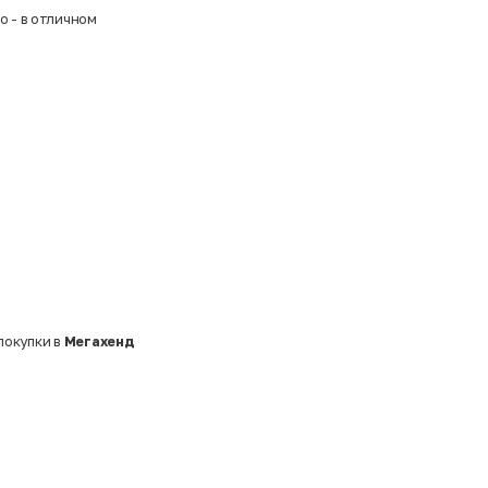
о - в отличном
покупки в
Мегахенд