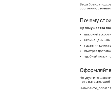
BF
41
Вещи бренда подход
BF
42
Bivolino
43
состоянии, с миним
Black Forest
44
Blind Date
44,5
Почему стои
Bogner
45
Bonita
46
Boohoo
48+
Преимущества пок
Brax
4XL
широкий ассорти
British Knights
4XL
Bruno Banani
4XL
низкие цены - вы
Buena Vista
5-7 лет
гарантия качест
Bugatti
5XL
Burberry
5XL
быстрая доставка
C&A
5XL
удобный поиск п
Calvin Klein
62 см (3 мес.)
Camel Active
68 см (6 мес.)
Camp David
6-9 мес.
Caprice
6XL
Оформляйте 
Carhartt
6XL
Carlo Colucci
6XL
Не упустите шанс
к
Cavori
80 см (12 мес.)
- это выгодно, удоб
Champion
8-10 лет
Chloe
86 см (18 мес.)
Выбирайте, добавля
Christian Berg
9-18 мес.
Ciao
98 см (3 года)
CityLine
L
Claudio Conti
L
CLOCKHAUSE
L/XL
&Co
L/XL