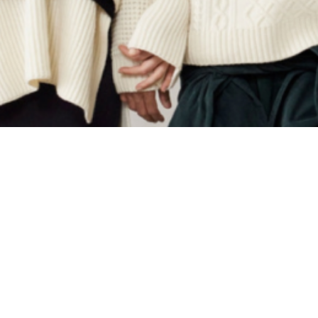
Материал
Акрил
Ангора
Ацетат
Бамбук
Бархат
Вельвет
Вискоза