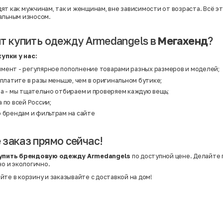
ят как мужчинам, так и женщинам, вне зависимости от возраста. Всё эт
альным износом.
т купить одежду Armedangels в
Мегахенд
?
упки у нас:
мент - регулярное пополнение товарами разных размеров и моделей;
 платите в разы меньше, чем в оригинальном бутике;
ва - мы тщательно отбираем и проверяем каждую вещь;
 по всей России;
о брендам и фильтрам на сайте
заказ прямо сейчас!
упить брендовую одежду Armedangels
по доступной цене. Делайте 
но и экологично.
йте в корзину и заказывайте с доставкой на дом!