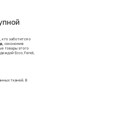
тупной
, кто заботится о
нд
, сэкономив
ые товары этого
 одеждой
Ecco
,
Fendi
,
нных тканей. В